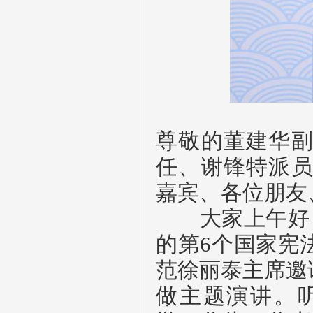
尊敬的董建华
任、谢锋特派
嘉宾、各位朋友
大家上午好
的第
6
个国家宪
范徐丽泰主席邀
做主题演讲。