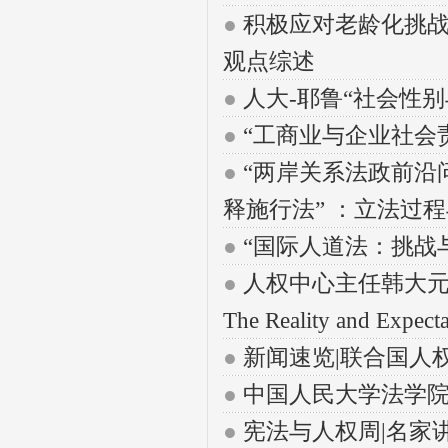
●
积极应对老龄化挑战
观点综述
●
人大-耶鲁“社会性
●
“工商业与企业社会
●
“两岸关系法政前沿
释施行法” ：立法过
●
“国际人道法：挑战
●
人权中心主任韩大元教授在
The Reality and Exp
●
新闻速览|联合国人
●
中国人民大学法学院
●
宪法与人权周|名家