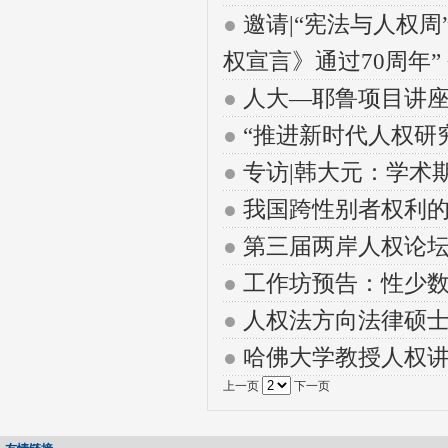
●
邀请|“宪法与人权
权宣言》通过70周年”
●
人大—耶鲁项目讲座
●
“推进新时代人权研
●
专访|韩大元：学术
●
我国跨性别者权利
●
第三届两岸人权论坛
●
工作坊预告：性少
●
人权法方向法律硕
●
哈佛大学教授人权
上一页
下一页